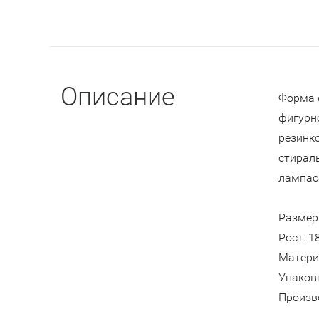
Описание
Форма ф
фигурно
резинк
стирал
лампас
Размер:
Рост: 1
Матери
Упаков
Произв