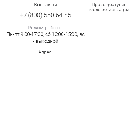
Контакты
Прайс доступен
после регистрации:
+7 (800) 550-64-85
Режим работы:
Пн-пт 9:00-17:00, сб 10:00-15:00, вс
- выходной
Адрес:
620142, Россия, г. Екатеринбург,
ул. Щорса 7
Copyright © КЛИФФ-СПОРТ, 2019
Megagroup.ru